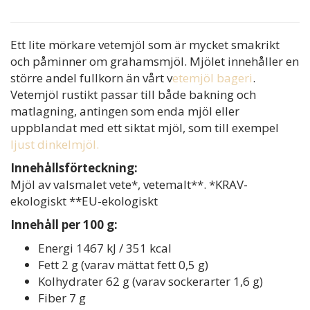
Ett lite mörkare vetemjöl som är mycket smakrikt
och påminner om grahamsmjöl. Mjölet innehåller en
större andel fullkorn än vårt v
etemjöl bageri
.
Vetemjöl rustikt passar till både bakning och
matlagning, antingen som enda mjöl eller
uppblandat med ett siktat mjöl, som till exempel
ljust dinkelmjöl.
Innehållsförteckning:
Mjöl av valsmalet vete*, vetemalt**. *KRAV-
ekologiskt **EU-ekologiskt
Innehåll per 100 g:
Energi 1467 kJ / 351 kcal
Fett 2 g (varav mättat fett 0,5 g)
Kolhydrater 62 g (varav sockerarter 1,6 g)
Fiber 7 g