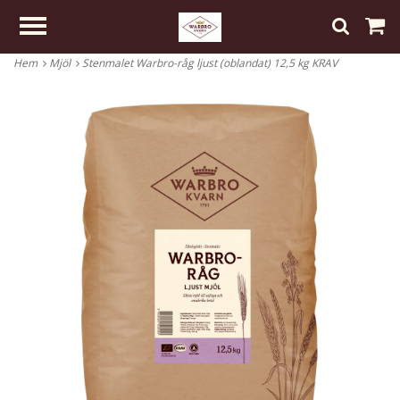
Hem
Mjöl
Stenmalet Warbro-råg ljust (oblandat) 12,5 kg KRAV