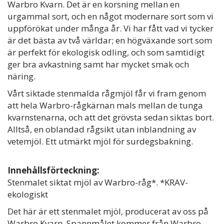
Warbro Kvarn. Det är en korsning mellan en
urgammal sort, och en något modernare sort som vi
uppförökat under många år. Vi har fått vad vi tycker
är det bästa av två världar; en högväxande sort som
är perfekt för ekologisk odling, och som samtidigt
ger bra avkastning samt har mycket smak och
näring.
Vårt siktade stenmalda rågmjöl får vi fram genom
att hela Warbro-rågkärnan mals mellan de tunga
kvarnstenarna, och att det grövsta sedan siktas bort.
Alltså, en oblandad rågsikt utan inblandning av
vetemjöl. Ett utmärkt mjöl för surdegsbakning.
Innehållsförteckning:
Stenmalet siktat mjöl av Warbro-råg*. *KRAV-
ekologiskt
Det här är ett stenmalet mjöl, producerat av oss på
Warbro Kvarn. Spannmålet kommer från Warbro