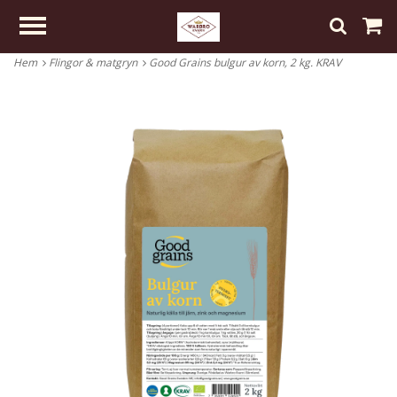
Hem
Flingor & matgryn
Good Grains bulgur av korn, 2 kg. KRAV