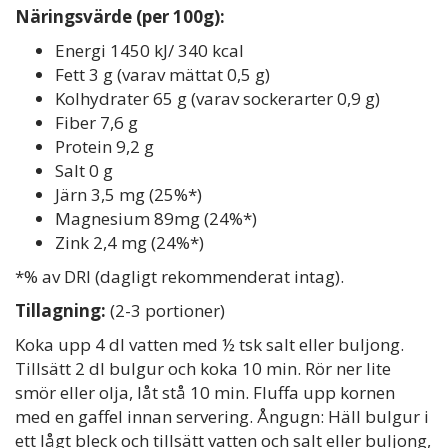
Näringsvärde (per 100g):
Energi 1450 kJ/ 340 kcal
Fett 3 g (varav mättat 0,5 g)
Kolhydrater 65 g (varav sockerarter 0,9 g)
Fiber 7,6 g
Protein 9,2 g
Salt 0 g
Järn 3,5 mg (25%*)
Magnesium 89mg (24%*)
Zink 2,4 mg (24%*)
*% av DRI (dagligt rekommenderat intag).
Tillagning:
(2-3 portioner)
Koka upp 4 dl vatten med ½ tsk salt eller buljong.
Tillsätt 2 dl bulgur och koka 10 min. Rör ner lite
smör eller olja, låt stå 10 min. Fluffa upp kornen
med en gaffel innan servering. Ångugn: Häll bulgur i
ett lågt bleck och tillsätt vatten och salt eller buljong,