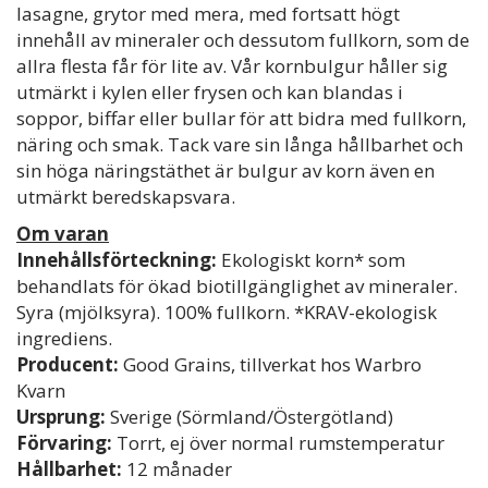
lasagne, grytor med mera, med fortsatt högt
innehåll av mineraler och dessutom fullkorn, som de
allra flesta får för lite av. Vår kornbulgur håller sig
utmärkt i kylen eller frysen och kan blandas i
soppor, biffar eller bullar för att bidra med fullkorn,
näring och smak. Tack vare sin långa hållbarhet och
sin höga näringstäthet är bulgur av korn även en
utmärkt beredskapsvara.
Om varan
Innehållsförteckning:
Ekologiskt korn* som
behandlats för ökad biotillgänglighet av mineraler.
Syra (mjölksyra). 100% fullkorn. *KRAV-ekologisk
ingrediens.
Producent:
Good Grains, tillverkat hos Warbro
Kvarn
Ursprung:
Sverige (Sörmland/Östergötland)
Förvaring:
Torrt, ej över normal rumstemperatur
Hållbarhet:
12 månader