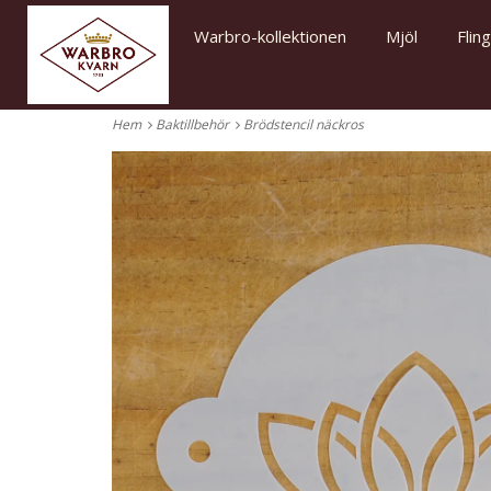
Warbro-kollektionen
Mjöl
Flin
Hem
Baktillbehör
Brödstencil näckros