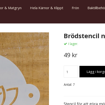
gor & Matgryn
Hela Kärnor & Klippt
Frön
Baktillbehö
Brödstencil 
I lager.
49 kr
Lägg i korg
Antal:
7
Stencil för att göra m