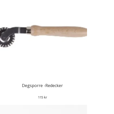
Degsporre -Redecker
115 kr