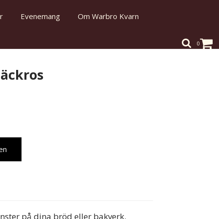
r
Evenemang
Om Warbro Kvarn
0
näckros
en
önster på dina bröd eller bakverk.