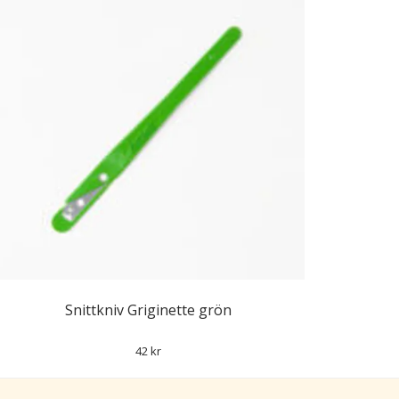
Snittkniv Griginette grön
42 kr